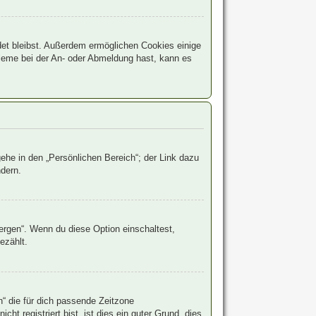
det bleibst. Außerdem ermöglichen Cookies einige
bleme bei der An- oder Abmeldung hast, kann es
ehe in den „Persönlichen Bereich“; der Link dazu
ndern.
ergen“. Wenn du diese Option einschaltest,
ezählt.
h“ die für dich passende Zeitzone
ht registriert bist, ist dies ein guter Grund, dies