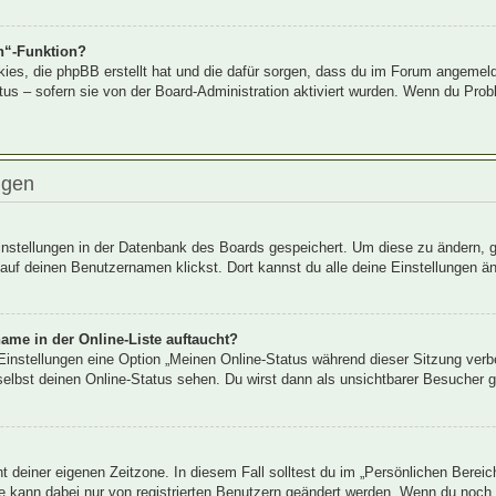
n“-Funktion?
kies, die phpBB erstellt hat und die dafür sorgen, dass du im Forum angemel
tus – sofern sie von der Board-Administration aktiviert wurden. Wenn du Pro
ngen
Einstellungen in der Datenbank des Boards gespeichert. Um diese zu ändern, g
auf deinen Benutzernamen klickst. Dort kannst du alle deine Einstellungen ä
ame in der Online-Liste auftaucht?
 Einstellungen eine Option „Meinen Online-Status während dieser Sitzung verb
elbst deinen Online-Status sehen. Du wirst dann als unsichtbarer Besucher g
ht deiner eigenen Zeitzone. In diesem Fall solltest du im „Persönlichen Bereic
ne kann dabei nur von registrierten Benutzern geändert werden. Wenn du noch nic