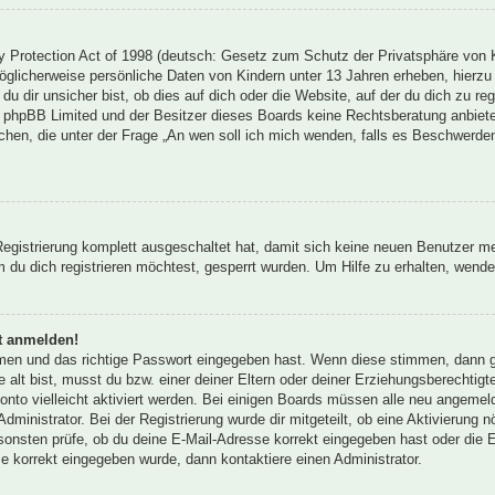
Protection Act of 1998 (deutsch: Gesetz zum Schutz der Privatsphäre von Ki
öglicherweise persönliche Daten von Kindern unter 13 Jahren erheben, hierz
 dir unsicher bist, ob dies auf dich oder die Website, auf der du dich zu regis
s phpBB Limited und der Besitzer dieses Boards keine Rechtsberatung anbieten
olchen, die unter der Frage „An wen soll ich mich wenden, falls es Beschwerd
 Registrierung komplett ausgeschaltet hat, damit sich keine neuen Benutzer 
du dich registrieren möchtest, gesperrt wurden. Um Hilfe zu erhalten, wende 
ht anmelden!
amen und das richtige Passwort eingegeben hast. Wenn diese stimmen, dann 
 alt bist, musst du bzw. einer deiner Eltern oder deiner Erziehungsberechtigt
onto vielleicht aktiviert werden. Bei einigen Boards müssen alle neu angemeld
dministrator. Bei der Registrierung wurde dir mitgeteilt, ob eine Aktivierung n
sonsten prüfe, ob du deine E-Mail-Adresse korrekt eingegeben hast oder die E
e korrekt eingegeben wurde, dann kontaktiere einen Administrator.