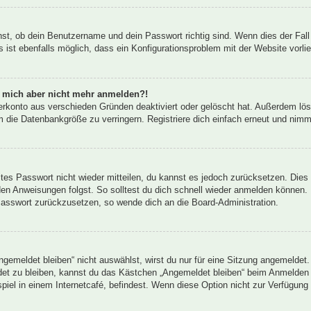
hst, ob dein Benutzername und dein Passwort richtig sind. Wenn dies der Fall
 ist ebenfalls möglich, dass ein Konfigurationsproblem mit der Website vorli
nn mich aber nicht mehr anmelden?!
erkonto aus verschieden Gründen deaktiviert oder gelöscht hat. Außerdem lös
 die Datenbankgröße zu verringern. Registriere dich einfach erneut und nimm
altes Passwort nicht wieder mitteilen, du kannst es jedoch zurücksetzen. Die
en Anweisungen folgst. So solltest du dich schnell wieder anmelden können.
 Passwort zurückzusetzen, so wende dich an die Board-Administration.
emeldet bleiben“ nicht auswählst, wirst du nur für eine Sitzung angemeldet.
et zu bleiben, kannst du das Kästchen „Angemeldet bleiben“ beim Anmelden 
iel in einem Internetcafé, befindest. Wenn diese Option nicht zur Verfügung 