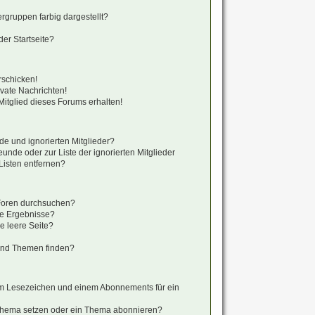
gruppen farbig dargestellt?
er Startseite?
rschicken!
vate Nachrichten!
itglied dieses Forums erhalten!
de und ignorierten Mitglieder?
eunde oder zur Liste der ignorierten Mitglieder
Listen entfernen?
 Foren durchsuchen?
ne Ergebnisse?
 leere Seite?
?
und Themen finden?
em Lesezeichen und einem Abonnements für ein
 Thema setzen oder ein Thema abonnieren?