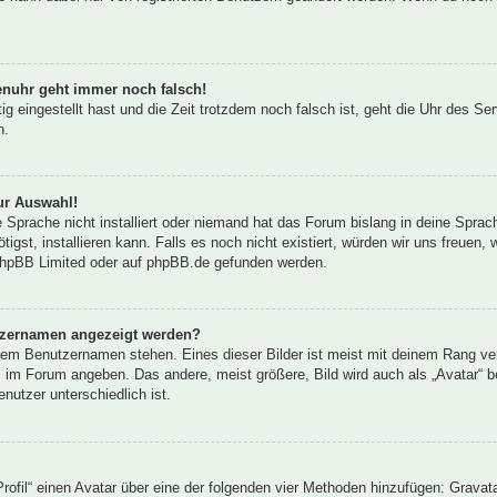
renuhr geht immer noch falsch!
tig eingestellt hast und die Zeit trotzdem noch falsch ist, geht die Uhr des Se
n.
ur Auswahl!
 Sprache nicht installiert oder niemand hat das Forum bislang in deine Sprac
tigst, installieren kann. Falls es noch nicht existiert, würden wir uns freuen
hpBB Limited
oder auf
phpBB.de
gefunden werden.
utzernamen angezeigt werden?
inem Benutzernamen stehen. Eines dieser Bilder ist meist mit deinem Rang ver
 im Forum angeben. Das andere, meist größere, Bild wird auch als „Avatar“ be
nutzer unterschiedlich ist.
rofil“ einen Avatar über eine der folgenden vier Methoden hinzufügen: Gravat