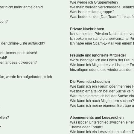
Wie werde ich Gruppenleiter?
 aber nicht mehr anmelden?!
Weshalb werden verschiedene Benutzer
Was ist eine Hauptgruppe?
Was bedeutet der „Das Team“-Link auf d
tion?
Private Nachrichten
Ich kann keine Privaten Nachrichten ve
Ich bekomme ständig unerwünschte Pri
der Online-Liste auftaucht?
Ich habe eine Spam-E-Mail von einem M
geht immer noch falsch!
Freunde und ignorierte Mitglieder
wahl!
Wozu benötige ich die Listen der Freun
amen angezeigt werden?
Wie kann ich Mitglieder zur Liste der Fr
hinzufügen oder diese wieder aus den 
ke, werde ich aufgefordert, mich
Die Foren durchsuchen
Wie kann ich ein Forum oder mehrere
Weshalb erhalte ich bei der Suche kei
Warum bekomme ich bei der Suche eine
Wie kann ich nach Mitgliedern suchen
Wie kann ich meine eigenen Beiträge 
?
ellen?
Abonnements und Lesezeichen
Was ist der Unterschied zwischen ein
?
Thema oder Forum?
Wie kann ich ein Lesezeichen auf ein