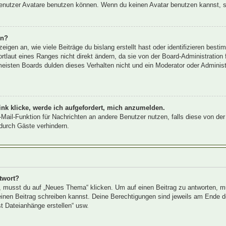
nutzer Avatare benutzen können. Wenn du keinen Avatar benutzen kannst, sol
rn?
igen an, wie viele Beiträge du bislang erstellt hast oder identifizieren bes
laut eines Ranges nicht direkt ändern, da sie von der Board-Administration f
eisten Boards dulden dieses Verhalten nicht und ein Moderator oder Adminis
nk klicke, werde ich aufgefordert, mich anzumelden.
E-Mail-Funktion für Nachrichten an andere Benutzer nutzen, falls diese von de
urch Gäste verhindern.
twort?
musst du auf „Neues Thema“ klicken. Um auf einen Beitrag zu antworten, mus
u einen Beitrag schreiben kannst. Deine Berechtigungen sind jeweils am Ende de
st Dateianhänge erstellen“ usw.