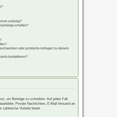
s?
Forum zulässig?
teianhänge erhalten?
t?
lten?
Beschwerden oder juristische Anfragen zu diesem
oards kontaktieren?
sst, um Beiträge zu schreiben. Auf jeden Fall
vatarbilder, Private Nachrichten, E-Mail-Versand an
 zahlreiche Vorteile bietet.