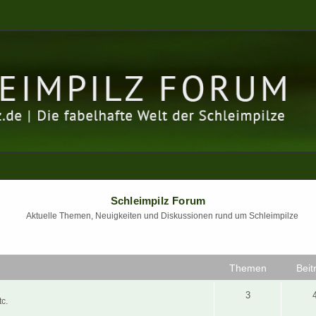
Schleimpilz Forum
Aktuelle Themen, Neuigkeiten und Diskussionen rund um Schleimpilze
Themen
Beit
3
c.