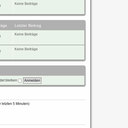
g
e
Keine Beiträge
0
s
t
e
r
B
räge
Letzter Beitrag
e
i
Keine Beiträge
t
0
r
a
g
Keine Beiträge
0
et bleiben
 letzten 5 Minuten)