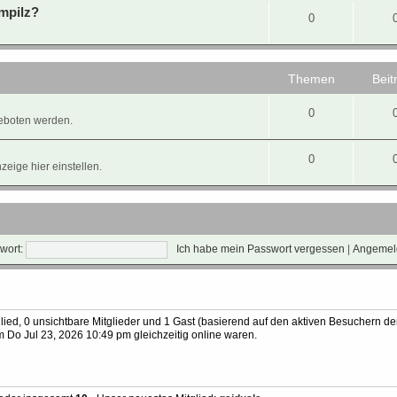
mpilz?
0
Themen
Beit
0
eboten werden.
0
eige hier einstellen.
wort:
Ich habe mein Passwort vergessen
|
Angemeld
glied, 0 unsichtbare Mitglieder und 1 Gast (basierend auf den aktiven Besuchern der
 Do Jul 23, 2026 10:49 pm gleichzeitig online waren.