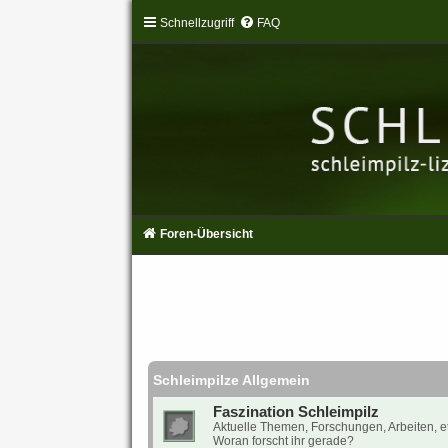
Schnellzugriff
FAQ
Foren-Übersicht
Schleimpilze Allgemein
Faszination Schleimpilz
Aktuelle Themen, Forschungen, Arbeiten, et
Woran forscht ihr gerade?