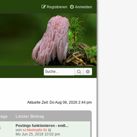
Registrieren
Anmelden
Suche
Erweiterte Suche
Aktuelle Zeit: Do Aug 06, 2026 2:44 pm
räge
Letzter Beitrag
Postings funktionieren - endl…
4
N
von
schleimpilz-liz
e
Mo Jun 25, 2018 10:02 pm