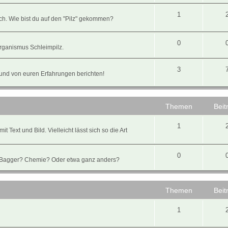
1
ch. Wie bist du auf den "Pilz" gekommen?
0
Organismus Schleimpilz.
3
n und von euren Erfahrungen berichten!
Themen
Beit
1
 Text und Bild. Vielleicht lässt sich so die Art
0
Bagger? Chemie? Oder etwa ganz anders?
Themen
Beit
1