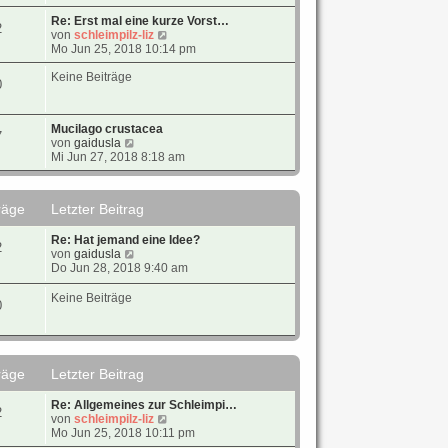
u
e
Re: Erst mal eine kurze Vorst…
2
s
N
von
schleimpilz-liz
t
e
Mo Jun 25, 2018 10:14 pm
e
u
r
e
Keine Beiträge
0
B
s
e
t
i
e
Mucilago crustacea
t
r
7
N
von
gaidusla
r
B
e
Mi Jun 27, 2018 8:18 am
a
e
u
g
i
e
t
s
r
räge
Letzter Beitrag
t
a
e
g
Re: Hat jemand eine Idee?
r
2
N
von
gaidusla
B
e
Do Jun 28, 2018 9:40 am
e
u
i
e
t
Keine Beiträge
0
s
r
t
a
e
g
r
B
räge
Letzter Beitrag
e
i
Re: Allgemeines zur Schleimpi…
t
2
N
von
schleimpilz-liz
r
e
Mo Jun 25, 2018 10:11 pm
a
u