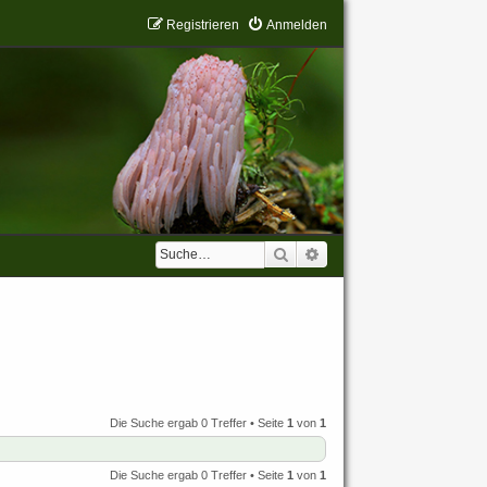
Registrieren
Anmelden
Suche
Erweiterte Suche
Die Suche ergab 0 Treffer • Seite
1
von
1
Die Suche ergab 0 Treffer • Seite
1
von
1