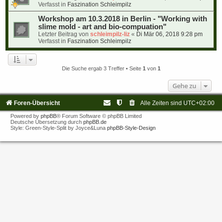
Verfasst in
Faszination Schleimpilz
Workshop am 10.3.2018 in Berlin - "Working with
slime mold - art and bio-compuation"
Letzter Beitrag von
schleimpilz-liz
«
Di Mär 06, 2018 9:28 pm
Verfasst in
Faszination Schleimpilz
Die Suche ergab 3 Treffer • Seite
1
von
1
Gehe zu
Foren-Übersicht
Alle Zeiten sind
UTC+02:00
Powered by
phpBB
® Forum Software © phpBB Limited
Deutsche Übersetzung durch
phpBB.de
Style: Green-Style-Split by Joyce&Luna
phpBB-Style-Design