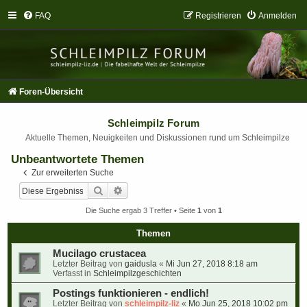
FAQ
Registrieren
Anmelden
Foren-Übersicht
Schleimpilz Forum
Aktuelle Themen, Neuigkeiten und Diskussionen rund um Schleimpilze
Unbeantwortete Themen
Zur erweiterten Suche
Suche
Erweiterte Suche
Die Suche ergab 3 Treffer • Seite
1
von
1
Themen
Mucilago crustacea
Letzter Beitrag von
gaidusla
«
Mi Jun 27, 2018 8:18 am
Verfasst in
Schleimpilzgeschichten
Postings funktionieren - endlich!
Letzter Beitrag von
schleimpilz-liz
«
Mo Jun 25, 2018 10:02 pm