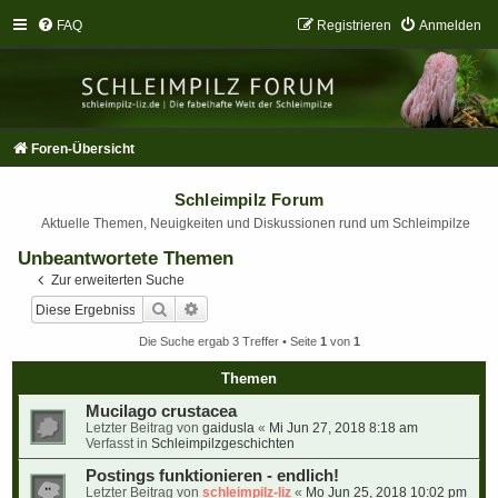
FAQ
Registrieren
Anmelden
Foren-Übersicht
Schleimpilz Forum
Aktuelle Themen, Neuigkeiten und Diskussionen rund um Schleimpilze
Unbeantwortete Themen
Zur erweiterten Suche
Suche
Erweiterte Suche
Die Suche ergab 3 Treffer • Seite
1
von
1
Themen
Mucilago crustacea
Letzter Beitrag von
gaidusla
«
Mi Jun 27, 2018 8:18 am
Verfasst in
Schleimpilzgeschichten
Postings funktionieren - endlich!
Letzter Beitrag von
schleimpilz-liz
«
Mo Jun 25, 2018 10:02 pm