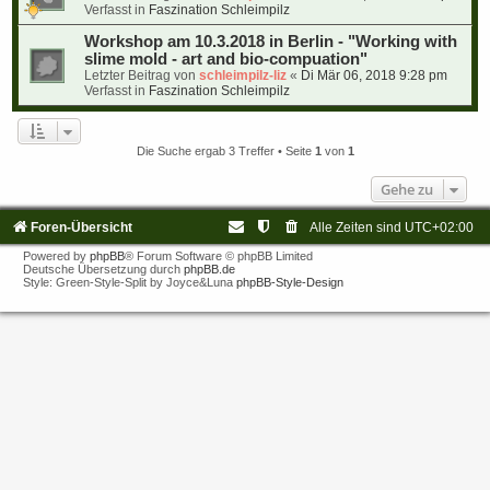
Verfasst in
Faszination Schleimpilz
Workshop am 10.3.2018 in Berlin - "Working with
slime mold - art and bio-compuation"
Letzter Beitrag von
schleimpilz-liz
«
Di Mär 06, 2018 9:28 pm
Verfasst in
Faszination Schleimpilz
Die Suche ergab 3 Treffer • Seite
1
von
1
Gehe zu
Foren-Übersicht
Alle Zeiten sind
UTC+02:00
Powered by
phpBB
® Forum Software © phpBB Limited
Deutsche Übersetzung durch
phpBB.de
Style: Green-Style-Split by Joyce&Luna
phpBB-Style-Design