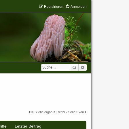
Registrieren
Anmelden
Suche
Erweiterte Suche
Die Suche ergab 3 Treffer • Seite
1
von
1
iffe
Letzter Beitrag