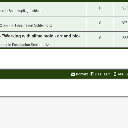
0
92
m » in
Schleimpilzgeschichten
0
207
2 pm » in
Faszination Schleimpilz
 "Working with slime mold - art and bio-
0
38
 pm » in
Faszination Schleimpilz
Kontakt
Das Team
Alle C