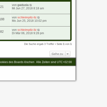
von
gaidusla
321
Mi Jun 27, 2018 8:18 am
von
schleimpilz-liz
188
Mo Jun 25, 2018 10:02 pm
von
schleimpilz-liz
882
Di Mär 06, 2018 9:28 pm
Die Suche ergab 3 Treffer • Seite
1
von
1
Gehe zu
ookies des Boards löschen
Alle Zeiten sind
UTC+02:00