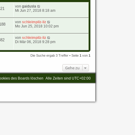
von
gaidusla
321
Mi Jun 27, 2018 8:18 am
von
schleimpilz-liz
188
Mo Jun 25, 2018 10:02 pm
von
schleimpilz-liz
882
Di Mär 06, 2018 9:28 pm
Die Suche ergab 3 Treffer • Seite
1
von
1
Gehe zu
ookies des Boards löschen
Alle Zeiten sind
UTC+02:00