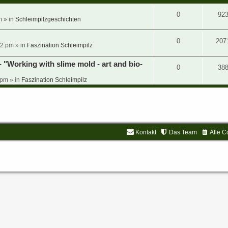
0
92
m » in
Schleimpilzgeschichten
0
207
2 pm » in
Faszination Schleimpilz
 "Working with slime mold - art and bio-
0
38
 pm » in
Faszination Schleimpilz
Kontakt
Das Team
Alle C