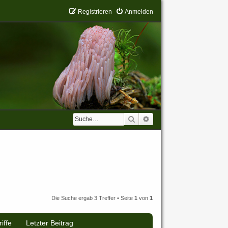
Registrieren
Anmelden
Suche
Erweiterte Suche
Die Suche ergab 3 Treffer • Seite
1
von
1
iffe
Letzter Beitrag