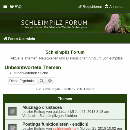
FAQ
Registrieren
Anmelden
Foren-Übersicht
Schleimpilz Forum
Aktuelle Themen, Neuigkeiten und Diskussionen rund um Schleimpilze
Unbeantwortete Themen
Zur erweiterten Suche
Suche
Erweiterte Suche
Die Suche ergab 3 Treffer • Seite
1
von
1
Themen
Mucilago crustacea
Letzter Beitrag von
gaidusla
«
Mi Jun 27, 2018 8:18 am
Verfasst in
Schleimpilzgeschichten
Postings funktionieren - endlich!
Letzter Beitrag von
schleimpilz-liz
«
Mo Jun 25, 2018 10:02 pm