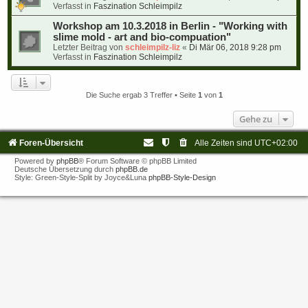
Verfasst in
Faszination Schleimpilz
Workshop am 10.3.2018 in Berlin - "Working with
slime mold - art and bio-compuation"
Letzter Beitrag von
schleimpilz-liz
«
Di Mär 06, 2018 9:28 pm
Verfasst in
Faszination Schleimpilz
Die Suche ergab 3 Treffer • Seite
1
von
1
Gehe zu
Foren-Übersicht
Alle Zeiten sind
UTC+02:00
Powered by
phpBB
® Forum Software © phpBB Limited
Deutsche Übersetzung durch
phpBB.de
Style: Green-Style-Split by Joyce&Luna
phpBB-Style-Design