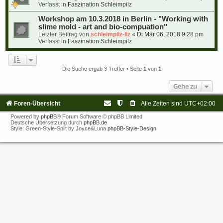
Verfasst in
Faszination Schleimpilz
Workshop am 10.3.2018 in Berlin - "Working with
slime mold - art and bio-compuation"
Letzter Beitrag von
schleimpilz-liz
«
Di Mär 06, 2018 9:28 pm
Verfasst in
Faszination Schleimpilz
Die Suche ergab 3 Treffer • Seite
1
von
1
Gehe zu
Foren-Übersicht
Alle Zeiten sind
UTC+02:00
Powered by
phpBB
® Forum Software © phpBB Limited
Deutsche Übersetzung durch
phpBB.de
Style: Green-Style-Split by Joyce&Luna
phpBB-Style-Design