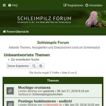
FAQ
Registrieren
Anmelden
Foren-Übersicht
Schleimpilz Forum
Aktuelle Themen, Neuigkeiten und Diskussionen rund um Schleimpilze
Unbeantwortete Themen
Zur erweiterten Suche
Suche
Erweiterte Suche
Die Suche ergab 3 Treffer • Seite
1
von
1
Themen
Mucilago crustacea
Letzter Beitrag von
gaidusla
«
Mi Jun 27, 2018 8:18 am
Verfasst in
Schleimpilzgeschichten
Postings funktionieren - endlich!
Letzter Beitrag von
schleimpilz-liz
«
Mo Jun 25, 2018 10:02 pm