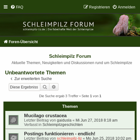
FAQ
Registrieren
Anmelden
Foren-Übersicht
Schleimpilz Forum
Aktuelle Themen, Neuigkeiten und Diskussionen rund um Schleimpilze
Unbeantwortete Themen
Zur erweiterten Suche
Suche
Erweiterte Suche
Die Suche ergab 3 Treffer • Seite
1
von
1
Themen
Mucilago crustacea
Letzter Beitrag von
gaidusla
«
Mi Jun 27, 2018 8:18 am
Verfasst in
Schleimpilzgeschichten
Postings funktionieren - endlich!
Letzter Beitrag von
schleimpilz-liz
«
Mo Jun 25, 2018 10:02 pm