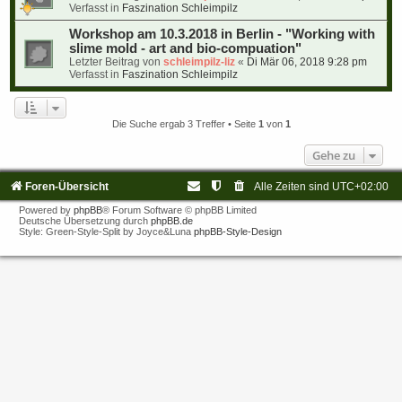
Verfasst in
Faszination Schleimpilz
Workshop am 10.3.2018 in Berlin - "Working with
slime mold - art and bio-compuation"
Letzter Beitrag von
schleimpilz-liz
«
Di Mär 06, 2018 9:28 pm
Verfasst in
Faszination Schleimpilz
Die Suche ergab 3 Treffer • Seite
1
von
1
Gehe zu
Foren-Übersicht
Alle Zeiten sind
UTC+02:00
Powered by
phpBB
® Forum Software © phpBB Limited
Deutsche Übersetzung durch
phpBB.de
Style: Green-Style-Split by Joyce&Luna
phpBB-Style-Design