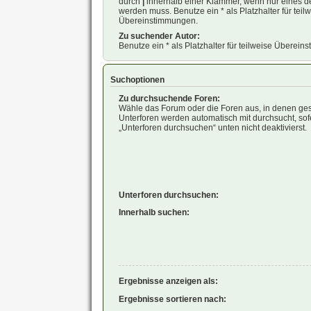
durch
|
innerhalb einer Klammer, wenn nur eines d
werden muss. Benutze ein * als Platzhalter für teil
Übereinstimmungen.
Zu suchender Autor:
Benutze ein * als Platzhalter für teilweise Überei
Suchoptionen
Zu durchsuchende Foren:
Wähle das Forum oder die Foren aus, in denen ges
Unterforen werden automatisch mit durchsucht, sof
„Unterforen durchsuchen“ unten nicht deaktivierst.
Unterforen durchsuchen:
Innerhalb suchen:
Ergebnisse anzeigen als:
Ergebnisse sortieren nach: