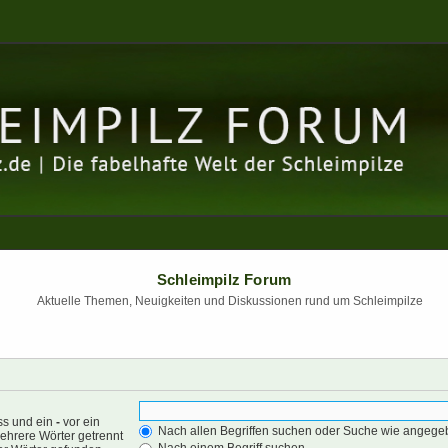
Schleimpilz Forum
Aktuelle Themen, Neuigkeiten und Diskussionen rund um Schleimpilze
ss und ein
-
vor ein
Nach allen Begriffen suchen oder Suche wie angeg
ehrere Wörter getrennt