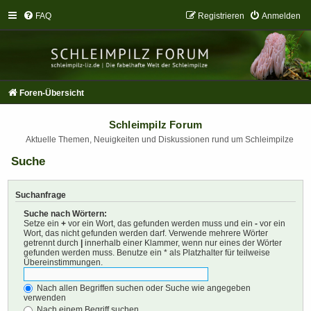
FAQ
Registrieren
Anmelden
Foren-Übersicht
Schleimpilz Forum
Aktuelle Themen, Neuigkeiten und Diskussionen rund um Schleimpilze
Suche
Suchanfrage
Suche nach Wörtern:
Setze ein
+
vor ein Wort, das gefunden werden muss und ein
-
vor ein
Wort, das nicht gefunden werden darf. Verwende mehrere Wörter
getrennt durch
|
innerhalb einer Klammer, wenn nur eines der Wörter
gefunden werden muss. Benutze ein * als Platzhalter für teilweise
Übereinstimmungen.
Nach allen Begriffen suchen oder Suche wie angegeben
verwenden
Nach einem Begriff suchen