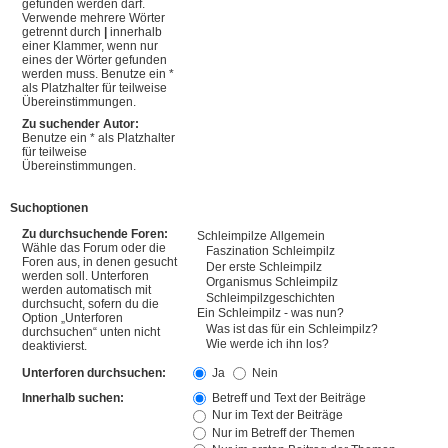
gefunden werden darf.
Verwende mehrere Wörter
getrennt durch
|
innerhalb
einer Klammer, wenn nur
eines der Wörter gefunden
werden muss. Benutze ein *
als Platzhalter für teilweise
Übereinstimmungen.
Zu suchender Autor:
Benutze ein * als Platzhalter
für teilweise
Übereinstimmungen.
Suchoptionen
Zu durchsuchende Foren:
Wähle das Forum oder die
Foren aus, in denen gesucht
werden soll. Unterforen
werden automatisch mit
durchsucht, sofern du die
Option „Unterforen
durchsuchen“ unten nicht
deaktivierst.
Unterforen durchsuchen:
Ja
Nein
Innerhalb suchen:
Betreff und Text der Beiträge
Nur im Text der Beiträge
Nur im Betreff der Themen