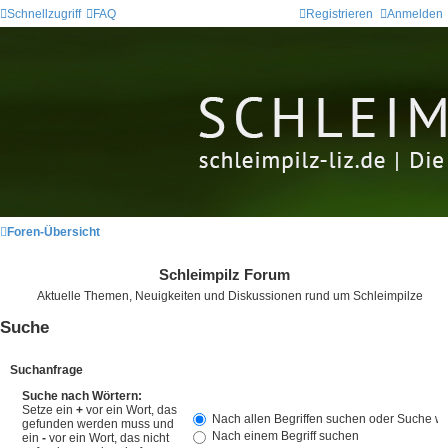
Schnellzugriff
FAQ
Registrieren
Anmelden
Foren-Übersicht
Schleimpilz Forum
Aktuelle Themen, Neuigkeiten und Diskussionen rund um Schleimpilze
Suche
Suchanfrage
Suche nach Wörtern:
Setze ein
+
vor ein Wort, das
Nach allen Begriffen suchen oder Suche 
gefunden werden muss und
Nach einem Begriff suchen
ein
-
vor ein Wort, das nicht