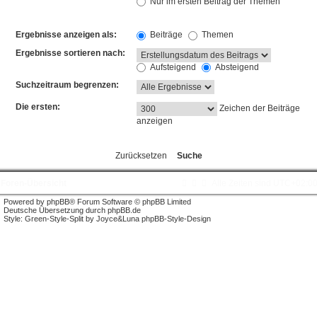
Nur im ersten Beitrag der Themen
Ergebnisse anzeigen als:
Beiträge
Themen
Ergebnisse sortieren nach:
Aufsteigend
Absteigend
Suchzeitraum begrenzen:
Die ersten:
Zeichen der Beiträge
anzeigen
Foren-Übersicht
Alle Zeiten sind
UTC+02:0
Powered by
phpBB
® Forum Software © phpBB Limited
Deutsche Übersetzung durch
phpBB.de
Style: Green-Style-Split by Joyce&Luna
phpBB-Style-Design