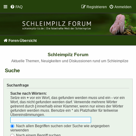
FAQ
Registrieren
Anmelden
Foren-Übersicht
Schleimpilz Forum
Aktuelle Themen, Neuigkeiten und Diskussionen rund um Schleimpilze
Suche
Suchanfrage
Suche nach Wörtern:
Setze ein
+
vor ein Wort, das gefunden werden muss und ein
-
vor ein
Wort, das nicht gefunden werden darf. Verwende mehrere Wörter
getrennt durch
|
innerhalb einer Klammer, wenn nur eines der Wörter
gefunden werden muss. Benutze ein * als Platzhalter für teilweise
Übereinstimmungen.
Nach allen Begriffen suchen oder Suche wie angegeben
verwenden
Nach einem Begriff suchen