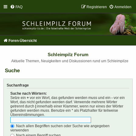
FAQ
Registrieren
Anmelden
Foren-Übersicht
Schleimpilz Forum
Aktuelle Themen, Neuigkeiten und Diskussionen rund um Schleimpilze
Suche
Suchanfrage
Suche nach Wörtern:
Setze ein
+
vor ein Wort, das gefunden werden muss und ein
-
vor ein
Wort, das nicht gefunden werden darf. Verwende mehrere Wörter
getrennt durch
|
innerhalb einer Klammer, wenn nur eines der Wörter
gefunden werden muss. Benutze ein * als Platzhalter für teilweise
Übereinstimmungen.
Nach allen Begriffen suchen oder Suche wie angegeben
verwenden
Nach einem Begriff suchen