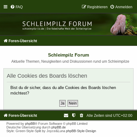
FAQ
Registrieren
Anmelden
Foren-Übersicht
Schleimpilz Forum
Aktuelle Themen, Neuigkeiten und Diskussionen rund um Schleimpilze
Alle Cookies des Boards löschen
Bist du dir sicher, dass du alle Cookies des Boards löschen
möchtest?
Foren-Übersicht
Alle Zeiten sind
UTC+02:00
Powered by
phpBB
® Forum Software © phpBB Limited
Deutsche Übersetzung durch
phpBB.de
Style: Green-Style-Split by Joyce&Luna
phpBB-Style-Design