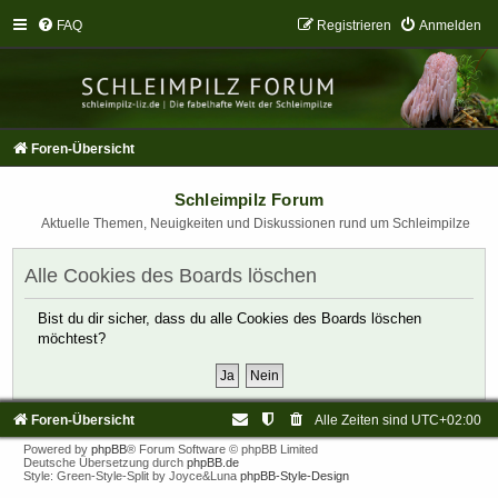
FAQ
Registrieren
Anmelden
Foren-Übersicht
Schleimpilz Forum
Aktuelle Themen, Neuigkeiten und Diskussionen rund um Schleimpilze
Alle Cookies des Boards löschen
Bist du dir sicher, dass du alle Cookies des Boards löschen
möchtest?
Foren-Übersicht
Alle Zeiten sind
UTC+02:00
Powered by
phpBB
® Forum Software © phpBB Limited
Deutsche Übersetzung durch
phpBB.de
Style: Green-Style-Split by Joyce&Luna
phpBB-Style-Design