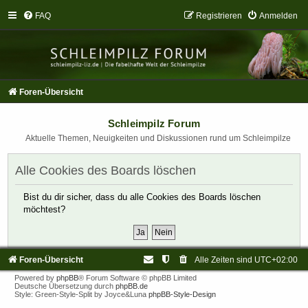
FAQ
Registrieren
Anmelden
Foren-Übersicht
Schleimpilz Forum
Aktuelle Themen, Neuigkeiten und Diskussionen rund um Schleimpilze
Alle Cookies des Boards löschen
Bist du dir sicher, dass du alle Cookies des Boards löschen
möchtest?
Foren-Übersicht
Alle Zeiten sind
UTC+02:00
Powered by
phpBB
® Forum Software © phpBB Limited
Deutsche Übersetzung durch
phpBB.de
Style: Green-Style-Split by Joyce&Luna
phpBB-Style-Design