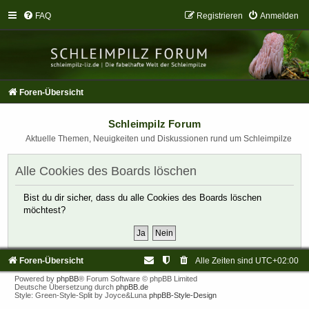
FAQ
Registrieren
Anmelden
Foren-Übersicht
Schleimpilz Forum
Aktuelle Themen, Neuigkeiten und Diskussionen rund um Schleimpilze
Alle Cookies des Boards löschen
Bist du dir sicher, dass du alle Cookies des Boards löschen
möchtest?
Foren-Übersicht
Alle Zeiten sind
UTC+02:00
Powered by
phpBB
® Forum Software © phpBB Limited
Deutsche Übersetzung durch
phpBB.de
Style: Green-Style-Split by Joyce&Luna
phpBB-Style-Design