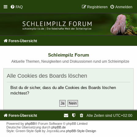
FAQ
Registrieren
Anmelden
Foren-Übersicht
Schleimpilz Forum
Aktuelle Themen, Neuigkeiten und Diskussionen rund um Schleimpilze
Alle Cookies des Boards löschen
Bist du dir sicher, dass du alle Cookies des Boards löschen
möchtest?
Foren-Übersicht
Alle Zeiten sind
UTC+02:00
Powered by
phpBB
® Forum Software © phpBB Limited
Deutsche Übersetzung durch
phpBB.de
Style: Green-Style-Split by Joyce&Luna
phpBB-Style-Design