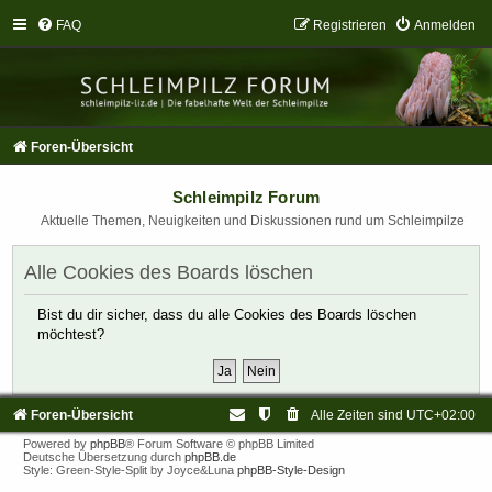
FAQ
Registrieren
Anmelden
Foren-Übersicht
Schleimpilz Forum
Aktuelle Themen, Neuigkeiten und Diskussionen rund um Schleimpilze
Alle Cookies des Boards löschen
Bist du dir sicher, dass du alle Cookies des Boards löschen
möchtest?
Foren-Übersicht
Alle Zeiten sind
UTC+02:00
Powered by
phpBB
® Forum Software © phpBB Limited
Deutsche Übersetzung durch
phpBB.de
Style: Green-Style-Split by Joyce&Luna
phpBB-Style-Design