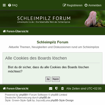
FAQ
Registrieren
Anmelden
Foren-Übersicht
Schleimpilz Forum
Aktuelle Themen, Neuigkeiten und Diskussionen rund um Schleimpilze
Alle Cookies des Boards löschen
Bist du dir sicher, dass du alle Cookies des Boards löschen
möchtest?
Foren-Übersicht
Alle Zeiten sind
UTC+02:00
Powered by
phpBB
® Forum Software © phpBB Limited
Deutsche Übersetzung durch
phpBB.de
Style: Green-Style-Split by Joyce&Luna
phpBB-Style-Design