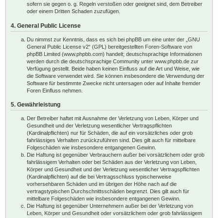
sofern sie gegen o. g. Regeln verstoßen oder geeignet sind, dem Betreiber
oder einem Dritten Schaden zuzufügen.
4. General Public License
Du nimmst zur Kenntnis, dass es sich bei phpBB um eine unter der „
GNU
General Public License v2
“ (GPL) bereitgestellten Foren-Software von
phpBB Limited (www.phpbb.com) handelt; deutschsprachige Informationen
werden durch die deutschsprachige Community unter www.phpbb.de zur
Verfügung gestellt. Beide haben keinen Einfluss auf die Art und Weise, wie
die Software verwendet wird. Sie können insbesondere die Verwendung der
Software für bestimmte Zwecke nicht untersagen oder auf Inhalte fremder
Foren Einfluss nehmen.
5. Gewährleistung
Der Betreiber haftet mit Ausnahme der Verletzung von Leben, Körper und
Gesundheit und der Verletzung wesentlicher Vertragspflichten
(Kardinalpflichten) nur für Schäden, die auf ein vorsätzliches oder grob
fahrlässiges Verhalten zurückzuführen sind. Dies gilt auch für mittelbare
Folgeschäden wie insbesondere entgangenen Gewinn.
Die Haftung ist gegenüber Verbrauchern außer bei vorsätzlichem oder grob
fahrlässigem Verhalten oder bei Schäden aus der Verletzung von Leben,
Körper und Gesundheit und der Verletzung wesentlicher Vertragspflichten
(Kardinalpflichten) auf die bei Vertragsschluss typischerweise
vorhersehbaren Schäden und im übrigen der Höhe nach auf die
vertragstypischen Durchschnittsschäden begrenzt. Dies gilt auch für
mittelbare Folgeschäden wie insbesondere entgangenen Gewinn.
Die Haftung ist gegenüber Unternehmern außer bei der Verletzung von
Leben, Körper und Gesundheit oder vorsätzlichem oder grob fahrlässigem