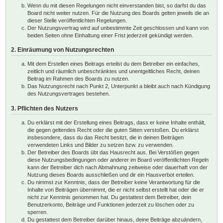
Wenn du mit diesen Regelungen nicht einverstanden bist, so darfst du das
Board nicht weiter nutzen. Für die Nutzung des Boards gelten jeweils die an
dieser Stelle veröffentlichten Regelungen.
Der Nutzungsvertrag wird auf unbestimmte Zeit geschlossen und kann von
beiden Seiten ohne Einhaltung einer Frist jederzeit gekündigt werden.
2. Einräumung von Nutzungsrechten
Mit dem Erstellen eines Beitrags erteilst du dem Betreiber ein einfaches,
zeitlich und räumlich unbeschränktes und unentgeltliches Recht, deinen
Beitrag im Rahmen des Boards zu nutzen.
Das Nutzungsrecht nach Punkt 2, Unterpunkt a bleibt auch nach Kündigung
des Nutzungsvertrages bestehen.
3. Pflichten des Nutzers
Du erklärst mit der Erstellung eines Beitrags, dass er keine Inhalte enthält,
die gegen geltendes Recht oder die guten Sitten verstoßen. Du erklärst
insbesondere, dass du das Recht besitzt, die in deinen Beiträgen
verwendeten Links und Bilder zu setzen bzw. zu verwenden.
Der Betreiber des Boards übt das Hausrecht aus. Bei Verstößen gegen
diese Nutzungsbedingungen oder anderer im Board veröffentlichten Regeln
kann der Betreiber dich nach Abmahnung zeitweise oder dauerhaft von der
Nutzung dieses Boards ausschließen und dir ein Hausverbot erteilen.
Du nimmst zur Kenntnis, dass der Betreiber keine Verantwortung für die
Inhalte von Beiträgen übernimmt, die er nicht selbst erstellt hat oder die er
nicht zur Kenntnis genommen hat. Du gestattest dem Betreiber, dein
Benutzerkonto, Beiträge und Funktionen jederzeit zu löschen oder zu
sperren.
Du gestattest dem Betreiber darüber hinaus, deine Beiträge abzuändern,