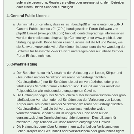
sofern sie gegen o. g. Regeln verstoßen oder geeignet sind, dem Betreiber
oder einem Dritten Schaden zuzufügen.
4. General Public License
Du nimmst zur Kenntnis, dass es sich bei phpBB um eine unter der „
GNU
General Public License v2
“ (GPL) bereitgestellten Foren-Software von
phpBB Limited (www.phpbb.com) handelt; deutschsprachige Informationen
werden durch die deutschsprachige Community unter www.phpbb.de zur
Verfügung gestellt. Beide haben keinen Einfluss auf die Art und Weise, wie
die Software verwendet wird. Sie können insbesondere die Verwendung der
Software für bestimmte Zwecke nicht untersagen oder auf Inhalte fremder
Foren Einfluss nehmen.
5. Gewährleistung
Der Betreiber haftet mit Ausnahme der Verletzung von Leben, Körper und
Gesundheit und der Verletzung wesentlicher Vertragspflichten
(Kardinalpflichten) nur für Schäden, die auf ein vorsätzliches oder grob
fahrlässiges Verhalten zurückzuführen sind. Dies gilt auch für mittelbare
Folgeschäden wie insbesondere entgangenen Gewinn.
Die Haftung ist gegenüber Verbrauchern außer bei vorsätzlichem oder grob
fahrlässigem Verhalten oder bei Schäden aus der Verletzung von Leben,
Körper und Gesundheit und der Verletzung wesentlicher Vertragspflichten
(Kardinalpflichten) auf die bei Vertragsschluss typischerweise
vorhersehbaren Schäden und im übrigen der Höhe nach auf die
vertragstypischen Durchschnittsschäden begrenzt. Dies gilt auch für
mittelbare Folgeschäden wie insbesondere entgangenen Gewinn.
Die Haftung ist gegenüber Unternehmern außer bei der Verletzung von
Leben, Körper und Gesundheit oder vorsätzlichem oder grob fahrlässigem