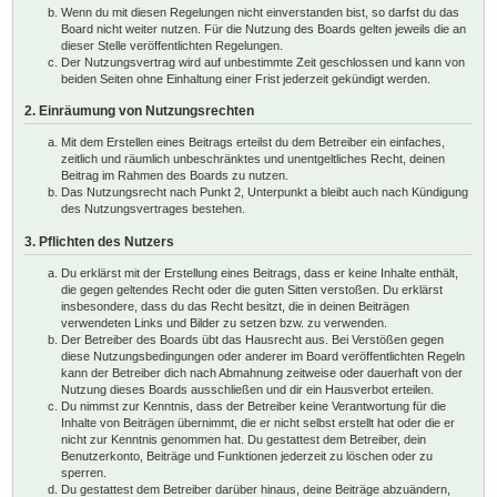
Wenn du mit diesen Regelungen nicht einverstanden bist, so darfst du das
Board nicht weiter nutzen. Für die Nutzung des Boards gelten jeweils die an
dieser Stelle veröffentlichten Regelungen.
Der Nutzungsvertrag wird auf unbestimmte Zeit geschlossen und kann von
beiden Seiten ohne Einhaltung einer Frist jederzeit gekündigt werden.
2. Einräumung von Nutzungsrechten
Mit dem Erstellen eines Beitrags erteilst du dem Betreiber ein einfaches,
zeitlich und räumlich unbeschränktes und unentgeltliches Recht, deinen
Beitrag im Rahmen des Boards zu nutzen.
Das Nutzungsrecht nach Punkt 2, Unterpunkt a bleibt auch nach Kündigung
des Nutzungsvertrages bestehen.
3. Pflichten des Nutzers
Du erklärst mit der Erstellung eines Beitrags, dass er keine Inhalte enthält,
die gegen geltendes Recht oder die guten Sitten verstoßen. Du erklärst
insbesondere, dass du das Recht besitzt, die in deinen Beiträgen
verwendeten Links und Bilder zu setzen bzw. zu verwenden.
Der Betreiber des Boards übt das Hausrecht aus. Bei Verstößen gegen
diese Nutzungsbedingungen oder anderer im Board veröffentlichten Regeln
kann der Betreiber dich nach Abmahnung zeitweise oder dauerhaft von der
Nutzung dieses Boards ausschließen und dir ein Hausverbot erteilen.
Du nimmst zur Kenntnis, dass der Betreiber keine Verantwortung für die
Inhalte von Beiträgen übernimmt, die er nicht selbst erstellt hat oder die er
nicht zur Kenntnis genommen hat. Du gestattest dem Betreiber, dein
Benutzerkonto, Beiträge und Funktionen jederzeit zu löschen oder zu
sperren.
Du gestattest dem Betreiber darüber hinaus, deine Beiträge abzuändern,