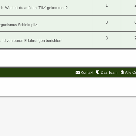
1
ch. Wie bist du auf den "Pilz" gekommen?
0
Organismus Schleimpilz.
3
n und von euren Erfahrungen berichten!
Kontakt
Das Team
Alle C