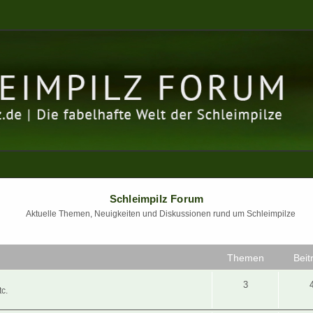
Schleimpilz Forum
Aktuelle Themen, Neuigkeiten und Diskussionen rund um Schleimpilze
Themen
Beit
3
c.