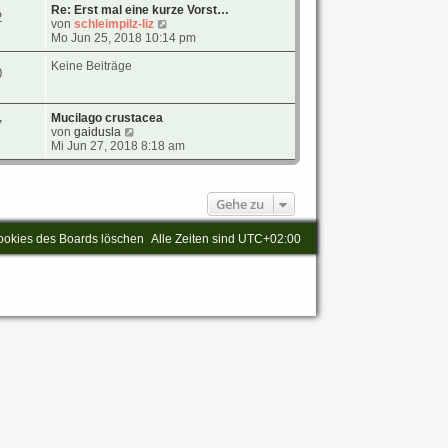
e
Re: Erst mal eine kurze Vorst…
2
s
N
von
schleimpilz-liz
t
e
Mo Jun 25, 2018 10:14 pm
e
u
r
e
Keine Beiträge
0
B
s
e
t
i
e
Mucilago crustacea
t
r
7
N
von
gaidusla
r
B
e
Mi Jun 27, 2018 8:18 am
a
e
u
g
i
e
t
s
r
t
Gehe zu
a
e
g
r
ookies des Boards löschen
Alle Zeiten sind
UTC+02:00
B
e
i
t
r
a
g