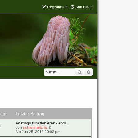
Registrieren
Anmelden
Suche
Erweiterte Suche
räge
Letzter Beitrag
Postings funktionieren - endl…
4
N
von
schleimpilz-liz
e
Mo Jun 25, 2018 10:02 pm
u