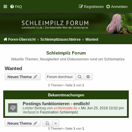
FAQ
Registrieren
Anmelden
Foren-Übersicht
Schleimpilztauschbörse
Wanted
Schleimpilz Forum
Aktuelle Themen, Neuigkeiten und Diskussionen rund um Schleimpilze
Wanted
Suche
Erweiterte Suche
Neues Thema
0 Themen • Seite
1
von
1
Bekanntmachungen
Postings funktionieren - endlich!
Letzter Beitrag von
schleimpilz-liz
«
Mo Jun 25, 2018 10:02 pm
Verfasst in
Faszination Schleimpilz
Neues Thema
0 Themen • Seite
1
von
1