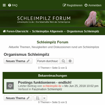
FAQ
Registrieren
Anmelden
Foren-Übersicht
Schleimpilze Allgemein
Organismus Schleimpilz
Schleimpilz Forum
Aktuelle Themen, Neuigkeiten und Diskussionen rund um Schleimpilze
Organismus Schleimpilz
Suche
Erweiterte Suche
Neues Thema
0 Themen • Seite
1
von
1
Bekanntmachungen
Postings funktionieren - endlich!
Letzter Beitrag von
schleimpilz-liz
«
Mo Jun 25, 2018 10:02 pm
Verfasst in
Faszination Schleimpilz
Neues Thema
0 Themen • Seite
1
von
1