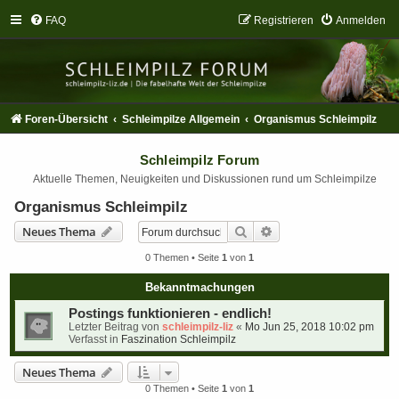
FAQ
Registrieren
Anmelden
Foren-Übersicht
Schleimpilze Allgemein
Organismus Schleimpilz
Schleimpilz Forum
Aktuelle Themen, Neuigkeiten und Diskussionen rund um Schleimpilze
Organismus Schleimpilz
Suche
Erweiterte Suche
Neues Thema
0 Themen • Seite
1
von
1
Bekanntmachungen
Postings funktionieren - endlich!
Letzter Beitrag von
schleimpilz-liz
«
Mo Jun 25, 2018 10:02 pm
Verfasst in
Faszination Schleimpilz
Neues Thema
0 Themen • Seite
1
von
1