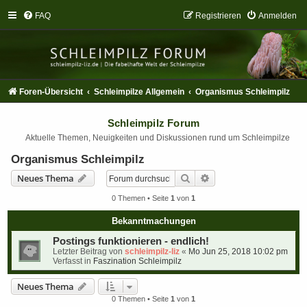
FAQ
Registrieren
Anmelden
Foren-Übersicht
Schleimpilze Allgemein
Organismus Schleimpilz
Schleimpilz Forum
Aktuelle Themen, Neuigkeiten und Diskussionen rund um Schleimpilze
Organismus Schleimpilz
Suche
Erweiterte Suche
Neues Thema
0 Themen • Seite
1
von
1
Bekanntmachungen
Postings funktionieren - endlich!
Letzter Beitrag von
schleimpilz-liz
«
Mo Jun 25, 2018 10:02 pm
Verfasst in
Faszination Schleimpilz
Neues Thema
0 Themen • Seite
1
von
1