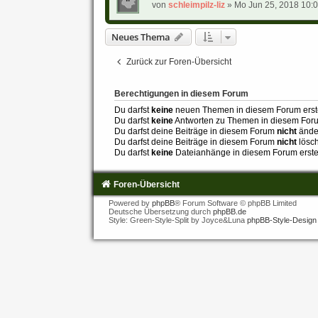
von
schleimpilz-liz
» Mo Jun 25, 2018 10:0
Neues Thema
Zurück zur Foren-Übersicht
Berechtigungen in diesem Forum
Du darfst
keine
neuen Themen in diesem Forum erste
Du darfst
keine
Antworten zu Themen in diesem Forum
Du darfst deine Beiträge in diesem Forum
nicht
ände
Du darfst deine Beiträge in diesem Forum
nicht
lösc
Du darfst
keine
Dateianhänge in diesem Forum erste
Foren-Übersicht
Powered by
phpBB
® Forum Software © phpBB Limited
Deutsche Übersetzung durch
phpBB.de
Style: Green-Style-Split by Joyce&Luna
phpBB-Style-Design