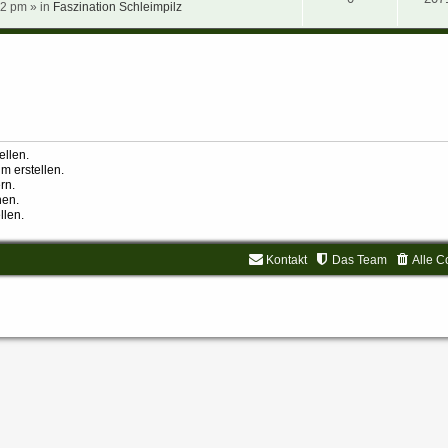
2 pm » in
Faszination Schleimpilz
llen.
 erstellen.
rn.
hen.
llen.
Kontakt
Das Team
Alle C