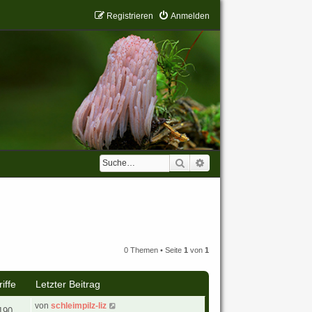
Registrieren
Anmelden
Suche
Erweiterte Suche
0 Themen • Seite
1
von
1
iffe
Letzter Beitrag
von
schleimpilz-liz
190