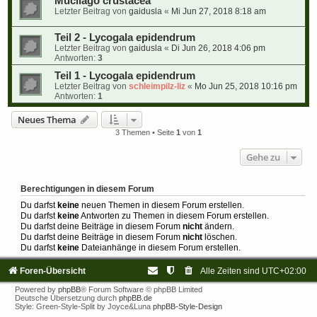
Mucilago crustacea
Letzter Beitrag von
gaidusla
«
Mi Jun 27, 2018 8:18 am
Teil 2 - Lycogala epidendrum
Letzter Beitrag von
gaidusla
«
Di Jun 26, 2018 4:06 pm
Antworten:
3
Teil 1 - Lycogala epidendrum
Letzter Beitrag von
schleimpilz-liz
«
Mo Jun 25, 2018 10:16 pm
Antworten:
1
Neues Thema
3 Themen • Seite
1
von
1
Gehe zu
Berechtigungen in diesem Forum
Du darfst
keine
neuen Themen in diesem Forum erstellen.
Du darfst
keine
Antworten zu Themen in diesem Forum erstellen.
Du darfst deine Beiträge in diesem Forum
nicht
ändern.
Du darfst deine Beiträge in diesem Forum
nicht
löschen.
Du darfst
keine
Dateianhänge in diesem Forum erstellen.
Foren-Übersicht
Alle Zeiten sind
UTC+02:00
Powered by
phpBB
® Forum Software © phpBB Limited
Deutsche Übersetzung durch
phpBB.de
Style: Green-Style-Split by Joyce&Luna
phpBB-Style-Design