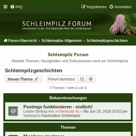
FAQ
Registrieren
Anmelden
Foren-Übersicht
Schleimpilze Allgemein
Schleimpilzgeschichten
Schleimpilz Forum
Aktuelle Themen, Neuigkeiten und Diskussionen rund um Schleimpilze
Schleimpilzgeschichten
Suche
Erweiterte Suche
Neues Thema
3 Themen • Seite
1
von
1
Bekanntmachungen
Postings funktionieren - endlich!
Letzter Beitrag von
schleimpilz-liz
«
Mo Jun 25, 2018 10:02 pm
Verfasst in
Faszination Schleimpilz
Themen