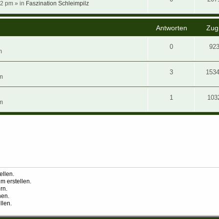
2 pm » in
Faszination Schleimpilz
Antworten
Zugr
0
92
m
3
153
m
1
103
m
llen.
 erstellen.
rn.
hen.
llen.