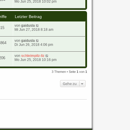
Mo Jun 25, 2018 10:02 pm
iffe
Letzter Beitrag
von
gaidusla
315
Mi Jun 27, 2018 8:18 am
von
gaidusla
4864
Di Jun 26, 2018 4:06 pm
von
schleimpilz-liz
206
Mo Jun 25, 2018 10:16 pm
3 Themen • Seite
1
von
1
Gehe zu