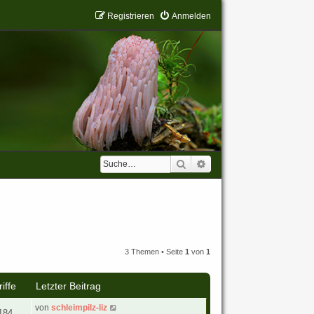
Registrieren
Anmelden
Suche
Erweiterte Suche
3 Themen • Seite
1
von
1
iffe
Letzter Beitrag
von
schleimpilz-liz
184