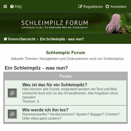
FAQ
Registrieren
Anmelden
Foren-Übersicht
Ein Schleimpilz - was nun?
Schleimpilz Forum
Aktuelle Themen, Neuigkeiten und Diskussionen rund um Schleimpilze
Ein Schleimpilz - was nun?
Forum
Was ist das für ein Schleimpilz?
Hier können alle Funde vorgestellt werden mit Text und Bild.
Vielleicht lässt sich so die Art bestimmen. Alle Angaben ohne
Gewähr!
Themen:
1
Wie werde ich ihn los?
Flammenwerfer? Heckenschere? Spaten? Bagger? Chemie?
Oder etwa ganz anders?