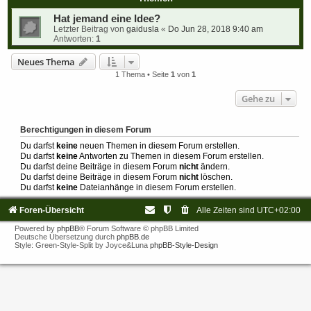
Hat jemand eine Idee?
Letzter Beitrag von
gaidusla
«
Do Jun 28, 2018 9:40 am
Antworten:
1
Neues Thema
1 Thema • Seite
1
von
1
Gehe zu
Berechtigungen in diesem Forum
Du darfst
keine
neuen Themen in diesem Forum erstellen.
Du darfst
keine
Antworten zu Themen in diesem Forum erstellen.
Du darfst deine Beiträge in diesem Forum
nicht
ändern.
Du darfst deine Beiträge in diesem Forum
nicht
löschen.
Du darfst
keine
Dateianhänge in diesem Forum erstellen.
Foren-Übersicht
Alle Zeiten sind
UTC+02:00
Powered by
phpBB
® Forum Software © phpBB Limited
Deutsche Übersetzung durch
phpBB.de
Style: Green-Style-Split by Joyce&Luna
phpBB-Style-Design