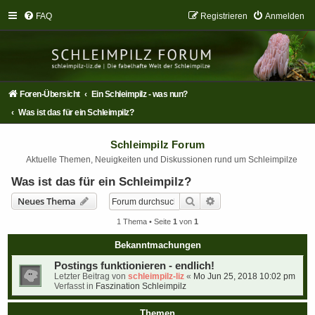
FAQ
Registrieren
Anmelden
Foren-Übersicht
Ein Schleimpilz - was nun?
Was ist das für ein Schleimpilz?
Schleimpilz Forum
Aktuelle Themen, Neuigkeiten und Diskussionen rund um Schleimpilze
Was ist das für ein Schleimpilz?
Suche
Erweiterte Suche
Neues Thema
1 Thema • Seite
1
von
1
Bekanntmachungen
Postings funktionieren - endlich!
Letzter Beitrag von
schleimpilz-liz
«
Mo Jun 25, 2018 10:02 pm
Verfasst in
Faszination Schleimpilz
Themen