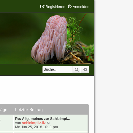
Registrieren
Anmelden
Suche
Erweiterte Suche
räge
Letzter Beitrag
Re: Allgemeines zur Schleimpi…
2
N
von
schleimpilz-liz
e
Mo Jun 25, 2018 10:11 pm
u