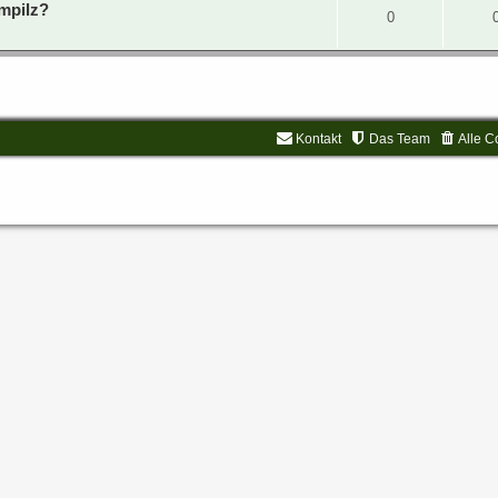
mpilz?
0
Kontakt
Das Team
Alle C