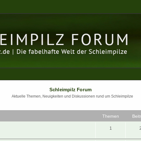
Schleimpilz Forum
Aktuelle Themen, Neuigkeiten und Diskussionen rund um Schleimpilze
Themen
Beit
1