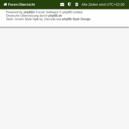
Foren-Übersicht
Alle Zeiten sind
UTC+02:00
Powered by
phpBB
® Forum Software © phpBB Limited
Deutsche Übersetzung durch
phpBB.de
Style: Green-Style-Split by Joyce&Luna
phpBB-Style-Design