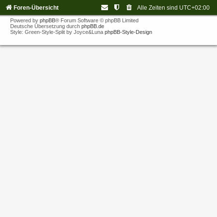
Foren-Übersicht
Alle Zeiten sind
UTC+02:00
Powered by
phpBB
® Forum Software © phpBB Limited
Deutsche Übersetzung durch
phpBB.de
Style: Green-Style-Split by Joyce&Luna
phpBB-Style-Design