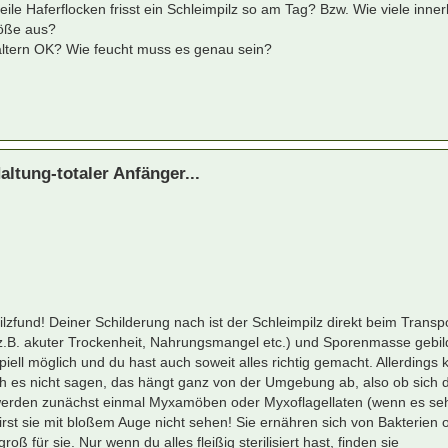
le Haferflocken frisst ein Schleimpilz so am Tag? Bzw. Wie viele inner
röße aus?
ltern OK? Wie feucht muss es genau sein?
ltung-totaler Anfänger...
fund! Deiner Schilderung nach ist der Schleimpilz direkt beim Transp
 bei z.B. akuter Trockenheit, Nahrungsmangel etc.) und Sporenmasse gebil
piell möglich und du hast auch soweit alles richtig gemacht. Allerdings 
h es nicht sagen, das hängt ganz von der Umgebung ab, also ob sich d
werden zunächst einmal Myxamöben oder Myxoflagellaten (wenn es se
 wirst sie mit bloßem Auge nicht sehen! Sie ernähren sich von Bakterien 
oß für sie. Nur wenn du alles fleißig sterilisiert hast, finden sie