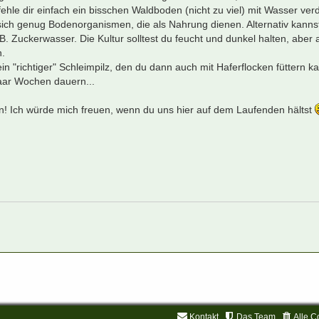
ehle dir einfach ein bisschen Waldboden (nicht zu viel) mit Wasser ver
 sich genug Bodenorganismen, die als Nahrung dienen. Alternativ kanns
B. Zuckerwasser. Die Kultur solltest du feucht und dunkel halten, aber
n.
"richtiger" Schleimpilz, den du dann auch mit Haferflocken füttern ka
aar Wochen dauern...
en! Ich würde mich freuen, wenn du uns hier auf dem Laufenden hältst
Kontakt
Das Team
Alle C