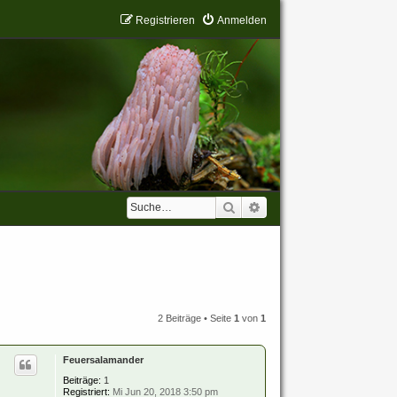
Registrieren
Anmelden
Suche
Erweiterte Suche
2 Beiträge • Seite
1
von
1
Feuersalamander
Beiträge:
1
Registriert:
Mi Jun 20, 2018 3:50 pm