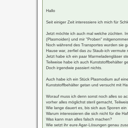
e
i
t
Hallo
r
a
g
Seit einiger Zeit interessiere ich mich für S
Jetzt möchte ich auch mal welche züchten. I
(Plasmoiden) und mir "Proben" mitgenomme
Noch während des Transportes wurden sie gan
Hause war, zerfiel das zu Staub-ich vermute 
Jetzt habe ich ein paar Marmeladengläser ste
Teilweise habe ich auch Kunststoffbehälter 
Doch irgendwie passiert nichts.
Auch habe ich ein Stück Plasmodium auf ein
Kunststoffbehälter getan und versucht mit Haf
Worauf muss ich denn sonst noch alles so ach
vorher alles möglichst steril gemacht, Teilwe
Wie lange dauert es, bis sich aus Sporen ein
Warum interessieren die sich nicht für die Ha
Was kann man alles falsch machen?
Wie setzt ihr eure Agar-Lösungen genau z