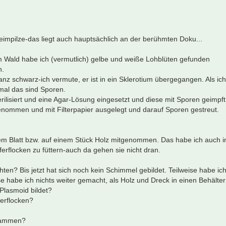
chleimpilze-das liegt auch hauptsächlich an der berühmten Doku...
m Wald habe ich (vermutlich) gelbe und weiße Lohblüten gefunden
n.
z schwarz-ich vermute, er ist in ein Sklerotium übergegangen. Als ich
mal das sind Sporen.
rilisiert und eine Agar-Lösung eingesetzt und diese mit Sporen geimpft
genommen und mit Filterpapier ausgelegt und darauf Sporen gestreut.
em Blatt bzw. auf einem Stück Holz mitgenommen. Das habe ich auch i
erflocken zu füttern-auch da gehen sie nicht dran.
ten? Bis jetzt hat sich noch kein Schimmel gebildet. Teilweise habe ic
ise habe ich nichts weiter gemacht, als Holz und Dreck in einen Behälter
 Plasmoid bildet?
ferflocken?
usammen?