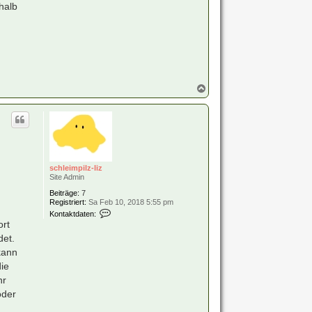
halb
N
a
c
h
o
b
e
n
schleimpilz-liz
Site Admin
Beiträge:
7
Registriert:
Sa Feb 10, 2018 5:55 pm
K
Kontaktdaten:
o
ort
n
det.
t
a
kann
k
ie
t
d
hr
a
t
oder
e
n