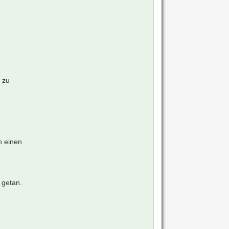
 zu
.
n einen
h
 getan.