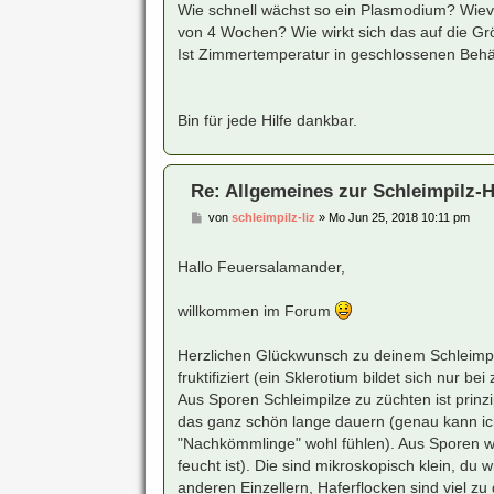
Wie schnell wächst so ein Plasmodium? Wievei
von 4 Wochen? Wie wirkt sich das auf die G
Ist Zimmertemperatur in geschlossenen Behä
Bin für jede Hilfe dankbar.
Re: Allgemeines zur Schleimpilz-Ha
B
von
schleimpilz-liz
»
Mo Jun 25, 2018 10:11 pm
e
i
t
Hallo Feuersalamander,
r
a
g
willkommen im Forum
Herzlichen Glückwunsch zu deinem Schleimpilz
fruktifiziert (ein Sklerotium bildet sich nur
Aus Sporen Schleimpilze zu züchten ist prinzi
das ganz schön lange dauern (genau kann ic
"Nachkömmlinge" wohl fühlen). Aus Sporen 
feucht ist). Die sind mikroskopisch klein, du
anderen Einzellern, Haferflocken sind viel zu gr