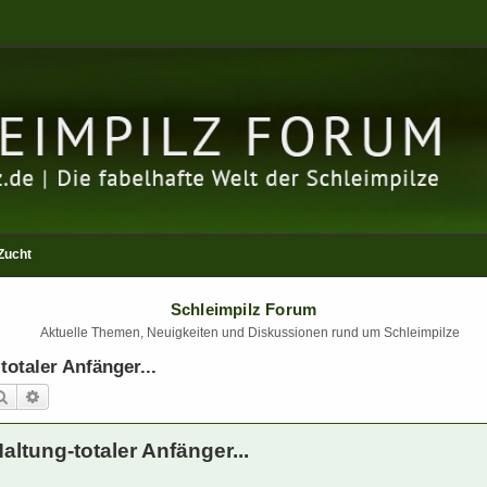
Zucht
Schleimpilz Forum
Aktuelle Themen, Neuigkeiten und Diskussionen rund um Schleimpilze
otaler Anfänger...
Suche
Erweiterte Suche
ltung-totaler Anfänger...