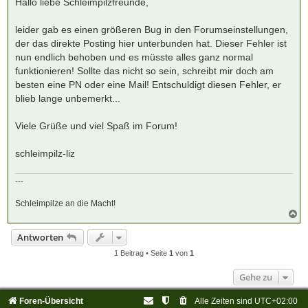
Hallo liebe Schleimpilzfreunde,
r
a
g
leider gab es einen größeren Bug in den Forumseinstellungen,
der das direkte Posting hier unterbunden hat. Dieser Fehler ist
nun endlich behoben und es müsste alles ganz normal
funktionieren! Sollte das nicht so sein, schreibt mir doch am
besten eine PN oder eine Mail! Entschuldigt diesen Fehler, er
blieb lange unbemerkt...
Viele Grüße und viel Spaß im Forum!
schleimpilz-liz
---
Schleimpilze an die Macht!
N
a
c
Antworten
h
o
1 Beitrag • Seite
1
von
1
b
e
Gehe zu
n
Foren-Übersicht
Alle Zeiten sind
UTC+02:00