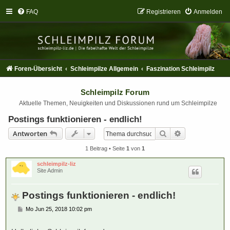
FAQ
Registrieren
Anmelden
Foren-Übersicht
Schleimpilze Allgemein
Faszination Schleimpilz
Schleimpilz Forum
Aktuelle Themen, Neuigkeiten und Diskussionen rund um Schleimpilze
Postings funktionieren - endlich!
Suche
Erweiterte Suc
Antworten
1 Beitrag • Seite
1
von
1
schleimpilz-liz
Site Admin
Postings funktionieren - endlich!
B
Mo Jun 25, 2018 10:02 pm
e
i
t