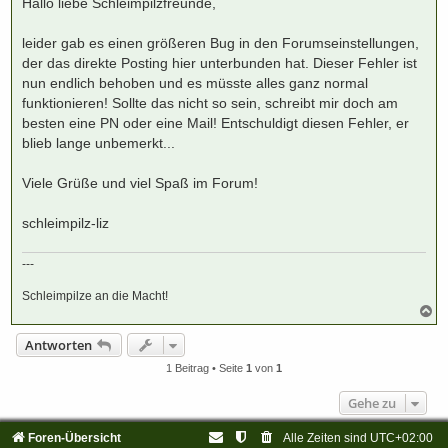
Hallo liebe Schleimpilzfreunde,
r
a
g
leider gab es einen größeren Bug in den Forumseinstellungen,
der das direkte Posting hier unterbunden hat. Dieser Fehler ist
nun endlich behoben und es müsste alles ganz normal
funktionieren! Sollte das nicht so sein, schreibt mir doch am
besten eine PN oder eine Mail! Entschuldigt diesen Fehler, er
blieb lange unbemerkt...
Viele Grüße und viel Spaß im Forum!
schleimpilz-liz
---
Schleimpilze an die Macht!
N
a
c
Antworten
h
o
1 Beitrag • Seite
1
von
1
b
e
Gehe zu
n
Foren-Übersicht
Alle Zeiten sind
UTC+02:00