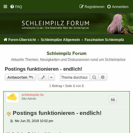
FAQ
Registrieren
Anmelden
Foren-Übersicht
Schleimpilze Allgemein
Faszination Schleimpilz
Schleimpilz Forum
Aktuelle Themen, Neuigkeiten und Diskussionen rund um Schleimpilze
Postings funktionieren - endlich!
Suche
Erweiterte Suc
Antworten
1 Beitrag • Seite
1
von
1
schleimpilz-liz
Site Admin
Postings funktionieren - endlich!
B
Mo Jun 25, 2018 10:02 pm
e
i
t