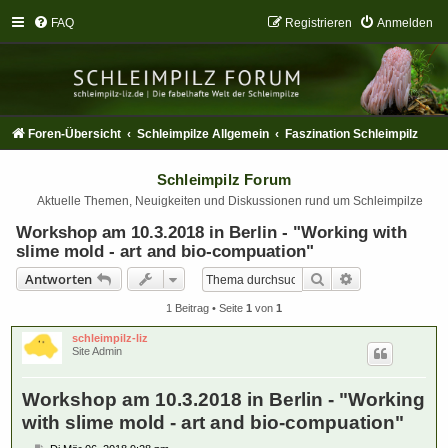
FAQ
Registrieren
Anmelden
Foren-Übersicht
Schleimpilze Allgemein
Faszination Schleimpilz
Schleimpilz Forum
Aktuelle Themen, Neuigkeiten und Diskussionen rund um Schleimpilze
Workshop am 10.3.2018 in Berlin - "Working with
slime mold - art and bio-compuation"
Suche
Erweiterte Suc
Antworten
1 Beitrag • Seite
1
von
1
schleimpilz-liz
Site Admin
Workshop am 10.3.2018 in Berlin - "Working
with slime mold - art and bio-compuation"
B