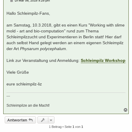
Di Mär 06, 2018 9:28 pm
e
i
t
Hallo Schleimpilz-Fans,
r
a
g
am Samstag, 10.3.2018, gibt es einen Kurs "Working with slime
mold - art and bio-computation" rund zum Thema
Schleimpilzzucht und Experimentieren in Berlin statt! Hier darf
auch selbst Hand gelegt werden an einem eigenen Schleimpilz
der Art
Physarum polycephalum
.
Link zur Veranstaltung und Anmeldung:
Schleimpilz Workshop
Viele Grüße
eure schleimpilz-liz
---
Schleimpilze an die Macht!
N
a
c
Antworten
h
o
1 Beitrag • Seite
1
von
1
b