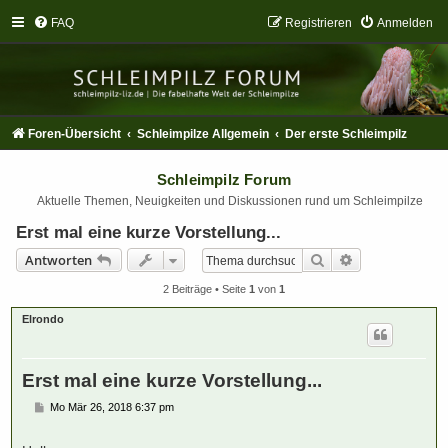
FAQ
Registrieren
Anmelden
Foren-Übersicht
Schleimpilze Allgemein
Der erste Schleimpilz
Schleimpilz Forum
Aktuelle Themen, Neuigkeiten und Diskussionen rund um Schleimpilze
Erst mal eine kurze Vorstellung...
Suche
Erweiterte Suc
Antworten
2 Beiträge • Seite
1
von
1
Elrondo
Erst mal eine kurze Vorstellung...
B
Mo Mär 26, 2018 6:37 pm
e
i
t