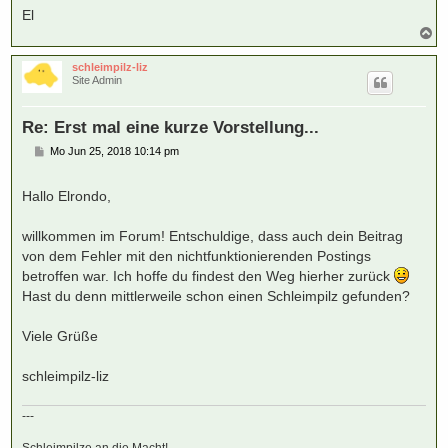
El
N
a
c
schleimpilz-liz
h
Site Admin
o
b
e
Re: Erst mal eine kurze Vorstellung...
n
B
Mo Jun 25, 2018 10:14 pm
e
i
t
Hallo Elrondo,
r
a
g
willkommen im Forum! Entschuldige, dass auch dein Beitrag
von dem Fehler mit den nichtfunktionierenden Postings
betroffen war. Ich hoffe du findest den Weg hierher zurück
Hast du denn mittlerweile schon einen Schleimpilz gefunden?
Viele Grüße
schleimpilz-liz
---