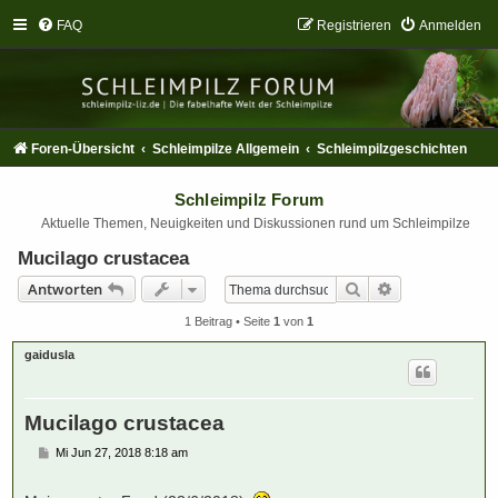
FAQ
Registrieren
Anmelden
Foren-Übersicht
Schleimpilze Allgemein
Schleimpilzgeschichten
Schleimpilz Forum
Aktuelle Themen, Neuigkeiten und Diskussionen rund um Schleimpilze
Mucilago crustacea
Suche
Erweiterte Suc
Antworten
1 Beitrag • Seite
1
von
1
gaidusla
Mucilago crustacea
B
Mi Jun 27, 2018 8:18 am
e
i
t