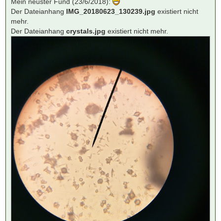
Mein neuster Fund (23/6/2018):
r
Der Dateianhang
IMG_20180623_130239.jpg
existiert nicht
a
g
mehr.
Der Dateianhang
crystals.jpg
existiert nicht mehr.